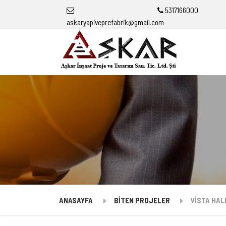
5317166000
askaryapiveprefabrik@gmail.com
ANASAYFA
BİTEN PROJELER
VİSTA HAL