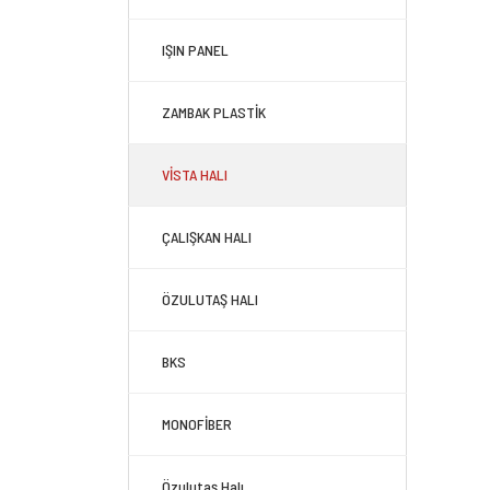
IŞIN PANEL
ZAMBAK PLASTİK
VİSTA HALI
ÇALIŞKAN HALI
ÖZULUTAŞ HALI
BKS
MONOFİBER
Özulutaş Halı