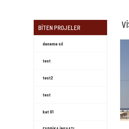
Vİ
BİTEN PROJELER
deneme sil
test
test2
test
kat 01
FABRİKA İNŞAATI