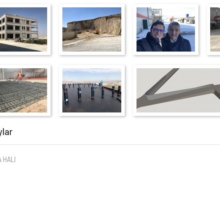
ylar
A HALI