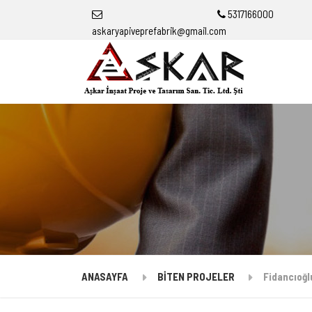
5317166000
askaryapiveprefabrik@gmail.com
ANASAYFA
BİTEN PROJELER
Fidancıoğl