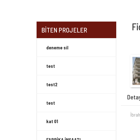
Fi
BİTEN PROJELER
deneme sil
test
test2
Deta
test
İbra
kat 01
FABRİKA İNŞAATI