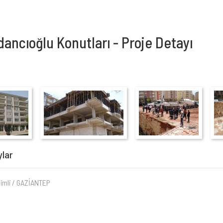
dancıoğlu Konutları - Proje Detayı
ylar
himli / GAZİANTEP