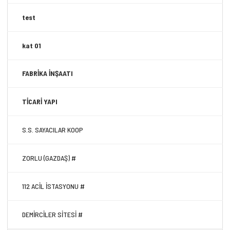
test
kat 01
FABRİKA İNŞAATI
TİCARİ YAPI
S.S. SAYACILAR KOOP
ZORLU (GAZDAŞ) #
112 ACİL İSTASYONU #
DEMİRCİLER SİTESİ #