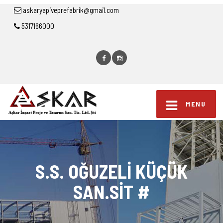
askaryapiveprefabrik@gmail.com
5317166000
MENU
S.S. OĞUZELİ KÜÇÜK
SAN.SİT #