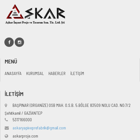
MENÜ
ANASAYFA
KURUMSAL
HABERLER
İLETİŞİM
İLETİŞİM
BAŞPINAR (ORGANİZE) OSB MAH. O.S.B. 5.BÖLGE 83509 NOLU CAD. NO:7/2
Şehitkamil / GAZİANTEP
5317166000
askaryapiveprefabrik@gmail.com
askarproje.com