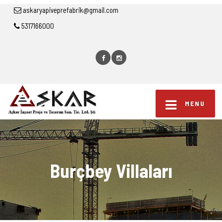
askaryapiveprefabrik@gmail.com
5317166000
MENU
Burçbey Villaları