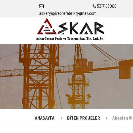
5317166000
askaryapiveprefabrik@gmail.com
ANASAYFA
BİTEN PROJELER
Akaslan Vil