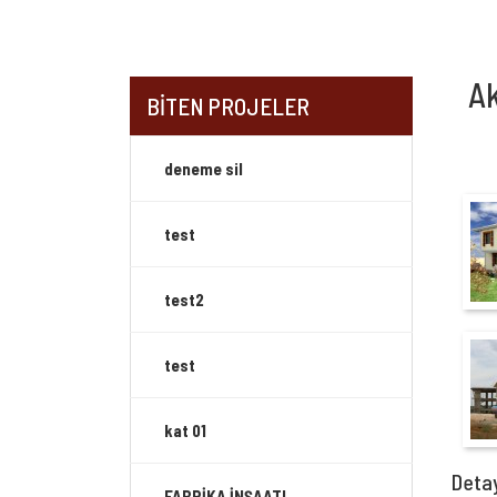
Ak
BİTEN PROJELER
deneme sil
test
test2
test
kat 01
Deta
FABRİKA İNŞAATI