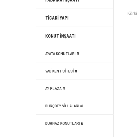
Körk
TİCARİ YAPI
KONUT İNŞAATI
AYATA KONUTLARI #
VADİKENT SİTESİ #
AY PLAZA #
BURÇBEY VİLLALARI #
DURMAZ KONUTLARI #